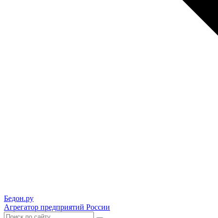
Бедон.
ру
Агрегатор предприятий России