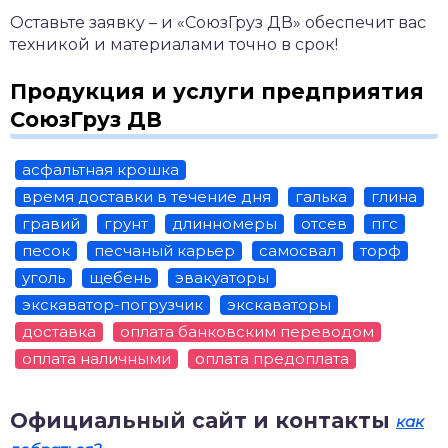
Оставьте заявку – и «СоюзГруз ДВ» обеспечит вас
техникой и материалами точно в срок!
Продукция и услуги предприятия
СоюзГруз ДВ
асфальтная крошка
время доставки в течение дня
галька
глина
гравий
грунт
длинномеры
отсев
пгс
песок
песчаный карьер
самосвал
торф
уголь
щебень
эвакуаторы
экскаватор-погрузчик
экскаваторы
доставка
оплата банковским переводом
оплата наличными
оплата предоплата
Официальный сайт и контакты
как