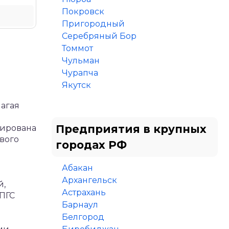
Покровск
Пригородный
Серебряный Бор
Томмот
Чульман
Чурапча
Якутск
агая
Предприятия в крупных
тирована
вого
городах РФ
Абакан
Архангельск
й,
Астрахань
ПГС
Барнаул
Белгород