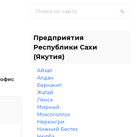
Предприятия
Республики Сахи
(Якутия)
Айхал
Алдан
 офис
Беркакит
Жатай
Ленск
Мирный
Мохсоголлох
Нерюнгри
Нижний Бестях
Нюрба