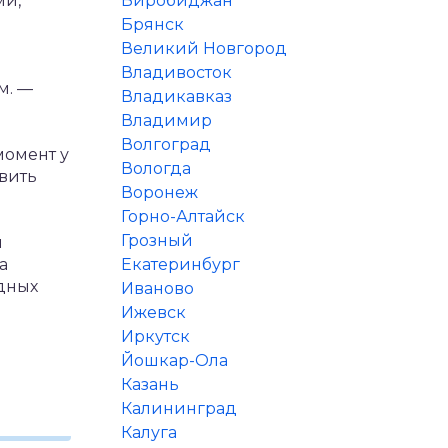
ми,
Биробиджан
Брянск
Великий Новгород
Владивосток
м.
—
Владикавказ
Владимир
Волгоград
момент у
Вологда
вить
Воронеж
Горно-Алтайск
Грозный
ы
а
Екатеринбург
дных
Иваново
Ижевск
Иркутск
Йошкар-Ола
Казань
Калининград
Калуга