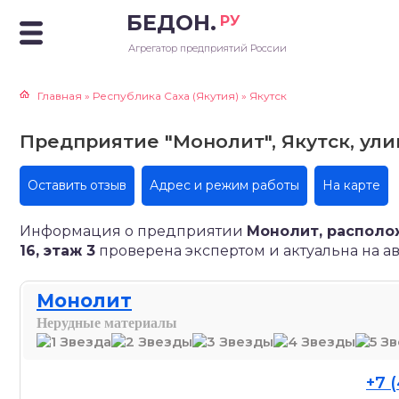
БЕДОН.
РУ
Агрегатор предприятий России
Главная
»
Республика Саха (Якутия)
»
Якутск
Предприятие "Монолит", Якутск, улиц
Оставить отзыв
Адрес и режим работы
На карте
Информация о предприятии
Монолит, располож
16, этаж 3
проверена экспертом и актуальна на авг
Монолит
Нерудные материалы
+7 