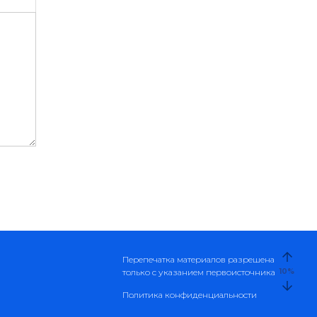
Перепечатка материалов разрешена
только с указанием первоисточника
10
%
Политика конфиденциальности