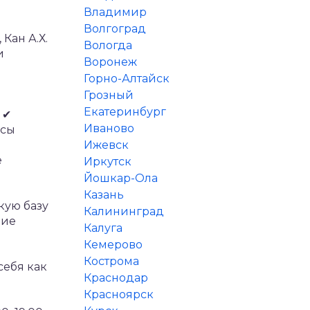
Владимир
Волгоград
Кан А.Х.
Вологда
и
Воронеж
Горно-Алтайск
Грозный
Екатеринбург
✔
Иваново
осы
Ижевск
е
Иркутск
Йошкар-Ола
Казань
кую базу
Калининград
ние
Калуга
Кемерово
Кострома
себя как
Краснодар
Красноярск