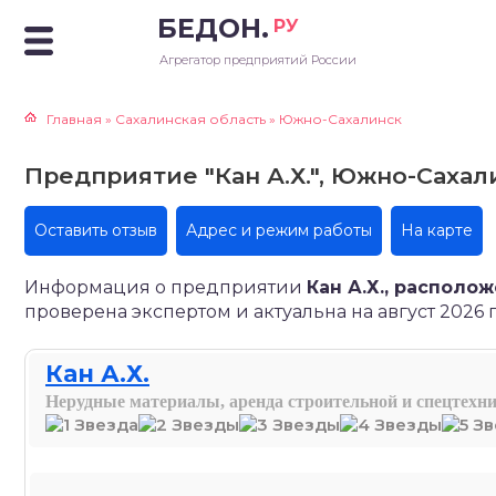
БЕДОН.
РУ
Агрегатор предприятий России
Главная
»
Сахалинская область
»
Южно-Сахалинск
Предприятие "Кан А.Х.", Южно-Сахали
Оставить отзыв
Адрес и режим работы
На карте
Информация о предприятии
Кан А.Х., располо
проверена экспертом и актуальна на август 2026 г
Кан А.Х.
Нерудные материалы, аренда строительной и спецтехн