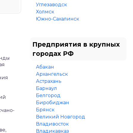
Углезаводск
Холмск
Южно-Сахалинск
Предприятия в крупных
городах РФ
енды
ая
Абакан
Архангельск
ния
Астрахань
Барнаул
Белгород
ий
Биробиджан
Брянск
счано-
Великий Новгород
Владивосток
ве,
Владикавказ