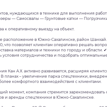
тов, нуждающихся в технике для выполнения работ, 
озеры
— Самосвалы
— Грунтовые катки
— Погрузчик
ва к оперативному выезду на объект.
ое расположение в Южно-Сахалинске, район Шанхай.
00, что позволяет клиентам оперативно решать вопр
ставка материалов и техники по городу и области.
✔
 условия сотрудничества и подобрать оптимальны
я Кан А.Х. активно развивается, расширяя клиентс
 В планах – увеличение парка спецтехники, внедре
более комфортного взаимодействия с клиентами.
ущий момент, компания стремится зарекомендовать 
ов и аренды спецтехники в Южно-Сахалинске.