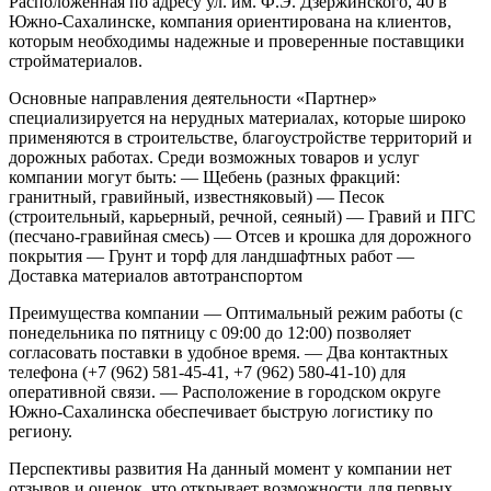
Расположенная по адресу ул. им. Ф.Э. Дзержинского, 40 в
Южно-Сахалинске, компания ориентирована на клиентов,
которым необходимы надежные и проверенные поставщики
стройматериалов.
Основные направления деятельности
«Партнер»
специализируется на нерудных материалах, которые широко
применяются в строительстве, благоустройстве территорий и
дорожных работах. Среди возможных товаров и услуг
компании могут быть:
— Щебень (разных фракций:
гранитный, гравийный, известняковый)
— Песок
(строительный, карьерный, речной, сеяный)
— Гравий и ПГС
(песчано-гравийная смесь)
— Отсев и крошка для дорожного
покрытия
— Грунт и торф для ландшафтных работ
—
Доставка материалов автотранспортом
Преимущества компании
— Оптимальный режим работы (с
понедельника по пятницу с 09:00 до 12:00) позволяет
согласовать поставки в удобное время.
— Два контактных
телефона (+7 (962) 581-45-41, +7 (962) 580-41-10) для
оперативной связи.
— Расположение в городском округе
Южно-Сахалинска обеспечивает быструю логистику по
региону.
Перспективы развития
На данный момент у компании нет
отзывов и оценок, что открывает возможности для первых