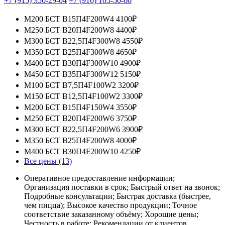
+7 (915) 350-29-04
+7 (916) 105-50-60
М200 БСТ В15П4F200W4
4100₽
М250 БСТ В20П4F200W8
4400₽
М300 БСТ В22,5П4F300W8
4550₽
М350 БСТ В25П4F300W8
4650₽
М400 БСТ В30П4F300W10
4900₽
М450 БСТ В35П4F300W12
5150₽
М100 БСТ В7,5П4F100W2
3200₽
М150 БСТ В12,5П4F100W2
3300₽
М200 БСТ В15П4F150W4
3550₽
М250 БСТ В20П4F200W6
3750₽
М300 БСТ В22,5П4F200W6
3900₽
М350 БСТ В25П4F200W8
4000₽
М400 БСТ В30П4F200W10
4250₽
Все цены (13)
Оперативное предоставление информации;
Организация поставки в срок; Быстрый ответ на звонок;
Подробные консультации; Быстрая доставка (быстрее,
чем пицца); Высокое качество продукции; Точное
соответствие заказанному объёму; Хорошие цены;
Честность в работе; Рекомендации от клиентов.