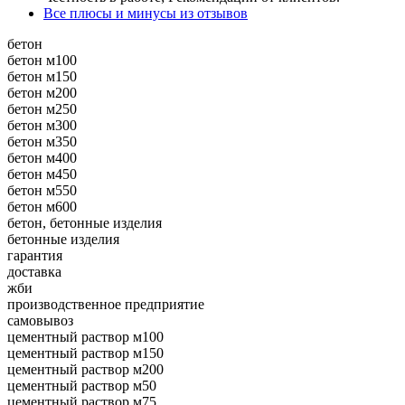
Все плюсы и минусы из отзывов
бетон
бетон м100
бетон м150
бетон м200
бетон м250
бетон м300
бетон м350
бетон м400
бетон м450
бетон м550
бетон м600
бетон, бетонные изделия
бетонные изделия
гарантия
доставка
жби
производственное предприятие
самовывоз
цементный раствор м100
цементный раствор м150
цементный раствор м200
цементный раствор м50
цементный раствор м75