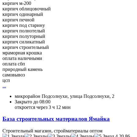
кирпич м-200
кирпич облицовочный
кирпич одинарный
кирпич печной
кирпич под старину
кирпич полнотелый
кирпич полуторный
кирпич силикатный
кирпич строительный
мраморная крошка
оплата наличными
оплата сбп
природный камень
самовывоз
цсп
...
микрорайон Подсолнухи, улица Подсолнухи, 2
Закрыто до 08:00
откроется через 3 ч 12 мин
База строительных материалов Ямайка
Строительный магазин, стройматериалы оптом
4,20
86