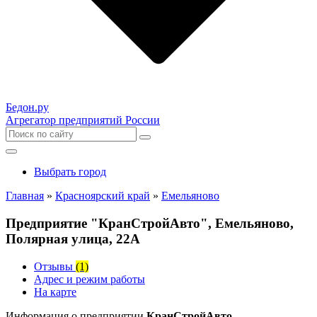
Бедон.
ру
Агрегатор предприятий России
Выбрать город
Главная
»
Красноярский край
»
Емельяново
Предприятие "КранСтройАвто", Емельяново,
Полярная улица, 22А
Отзывы
(1)
Адрес и режим работы
На карте
Информация о предприятии
КранСтройАвто,