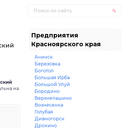
Предприятия
Красноярского края
ский
Ачинск
Березовка
Боготол
Большая Ирба
рский
Большой Улуй
альна на
Бородино
Верхнепашино
Вознесенка
Голубая
Дивногорск
Дрокино