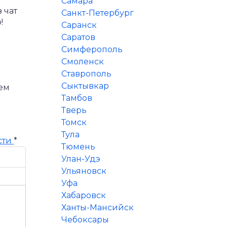
Самара
 чат
Санкт-Петербург
!
Саранск
Саратов
Симферополь
Смоленск
Ставрополь
Сыктывкар
дем
Тамбов
Тверь
Томск
Тула
сти
*
Тюмень
Улан-Удэ
Ульяновск
Уфа
Хабаровск
Ханты-Мансийск
Чебоксары