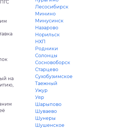
ПГС
Лесосибирск
Минино
Минусинск
ким
Назарово
тавка
Норильск
НХП
Родники
Солонцы
лок
Сосновоборск
Старцево
Сухобузимское
ный на
Таежный
итию,
Ужур
Уяр
авним
Шарыпово
её
Шуваево
Шунеры
Шушенское