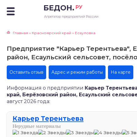
БЕДОН.
РУ
Агрегатор предприятий России
Главная
»
Красноярский край
»
Есауловка
Предприятие "Карьер Терентьева", Е
район, Есаульский сельсовет, посёл
Оставить отзыв
Адрес и режим работы
На карте
Информация о предприятии
Карьер Терентьева
край, Берёзовский район, Есаульский сельсов
август 2026 года:
Карьер Терентьева
Нерудные материалы