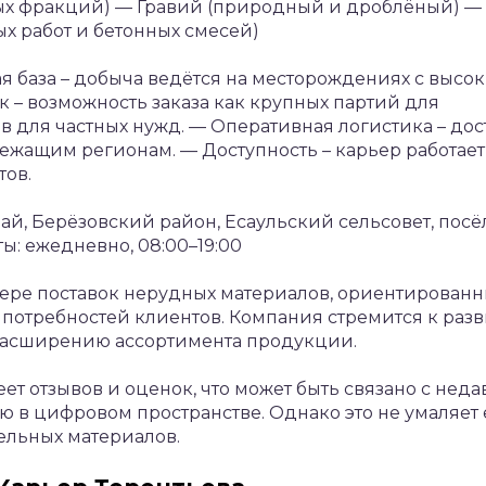
ых фракций)
— Гравий (природный и дроблёный)
— 
х работ и бетонных смесей)
я база – добыча ведётся на месторождениях с высо
к – возможность заказа как крупных партий для
в для частных нужд.
— Оперативная логистика – дос
лежащим регионам.
— Доступность – карьер работает
тов.
й, Берёзовский район, Есаульский сельсовет, посё
: ежедневно, 08:00–19:00
сфере поставок нерудных материалов, ориентирован
потребностей клиентов. Компания стремится к разв
расширению ассортимента продукции.
т отзывов и оценок, что может быть связано с нед
 в цифровом пространстве. Однако это не умаляет 
ельных материалов.