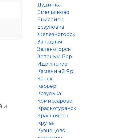
Дудинка
Емельяново
Енисейск
Есауловка
Железногорск
Западная
Зеленогорск
Зеленый Бор
Идринское
Каменный Яр
Канск
Карьер
Козулька
Комиссарово
й и
Краснотуранск
Красноярск
Крутая
Кузнецово
Курагино