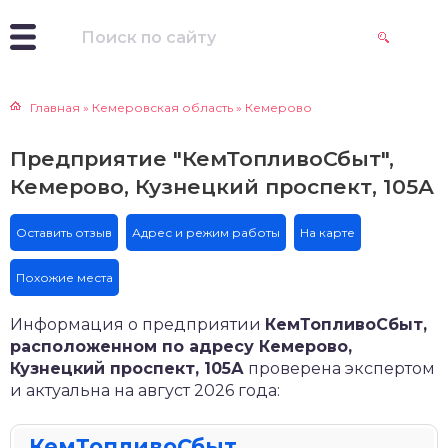
Главная
»
Кемеровская область
»
Кемерово
Предприятие "КемТопливоСбыт",
Кемерово, Кузнецкий проспект, 105А
Оставить отзыв
Адрес и режим работы
На карте
Похожие места
Информация о предприятии
КемТопливоСбыт,
расположенном по адресу Кемерово,
Кузнецкий проспект, 105А
проверена экспертом
и актуальна на август 2026 года:
КемТопливоСбыт