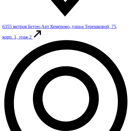
6355 метров
Бетон-Арт
Кемерово, улица Терешковой, 75,
корп. 1, этаж 2