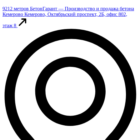
9212 метров
БетонГарант — Производство и продажа бетона
Кемерово
Кемерово, Октябрьский проспект, 2Б, офис 802,
этаж 8