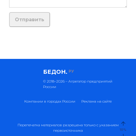
БЕДОН.
РУ
© 2018–2026 – Агрегатор предприятий
России
Компании в городах России
Реклама на сайте
Перепечатка материалов разрешена только с указанием
10
%
первоисточника