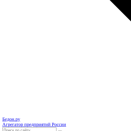
Бедон.
ру
Агрегатор предприятий России