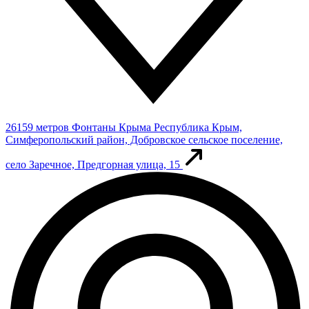
26159 метров
Фонтаны Крыма
Республика Крым,
Симферопольский район, Добровское сельское поселение,
село Заречное, Предгорная улица, 15