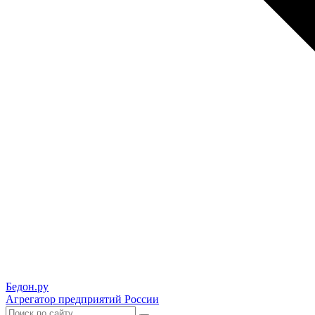
Бедон.
ру
Агрегатор предприятий России