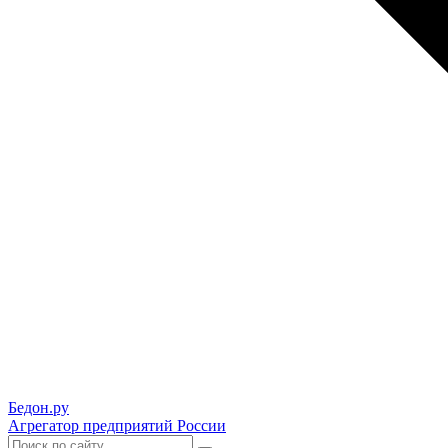
Бедон.
ру
Агрегатор предприятий России