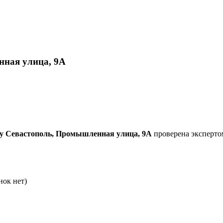
нная улица, 9А
су Севастополь, Промышленная улица, 9А
проверена экспертом
нок нет)