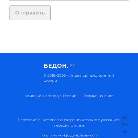
БЕДОН.
РУ
© 2018–2026 – Агрегатор предприятий
России
Компании в городах России
Реклама на сайте
Перепечатка материалов разрешена только с указанием
10
%
первоисточника
Политика конфиденциальности