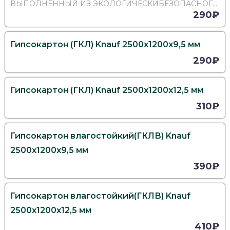
ВЫПОЛНЕННЫЙ ИЗ ЭКОЛОГИЧЕСКИБЕЗОПАСНОГО
ГИПСОВОГО СЕРДЕЧНИКА, ОКЛЕЕННОГО С
290₽
ДВУХСТОРОН ПРОЧНЫМ СТРОИТЕЛЬНЫМ
КАРТОНОМ. ПРОДОЛЬНЫЕКРОМКИ, ТИПА УК
(УТОНЁННАЯ КРОМКА), ЗАВАЛЬЦОВАНЫКАРТ
Гипсокартон (ГКЛ) Knauf 2500х1200х9,5 мм
290₽
Гипсокартон (ГКЛ) Knauf 2500х1200х12,5 мм
310₽
Гипсокартон влагостойкий(ГКЛВ) Knauf
2500х1200х9,5 мм
390₽
Гипсокартон влагостойкий(ГКЛВ) Knauf
2500х1200х12,5 мм
410₽