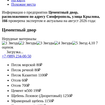
На карте
Похожие места
Информация о предприятии
Цементный двор,
расположенном по адресу Симферополь, улица Крылова,
166
проверена экспертом и актуальна на август 2026 года:
Цементный двор
Нерудные материалы
4,10
7
оценок
Загрузка...
+7 (989) 234-00-50
Песок морской
80₽
Песок речной
80₽
Песок Казантип
1100₽
Отсев
60₽
Отсев
700₽
Цемент м500
199₽
Щебень Лозовое (Диоритовый)
1250₽
Мраморный щебень
1150₽