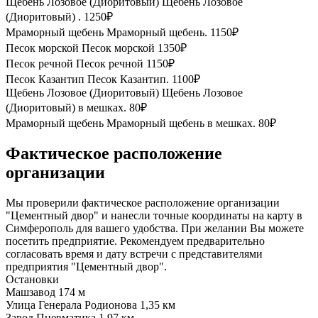
Щебень Лозовое (Диоритовый)
Щебень Лозовое
(Диоритовый) .
1250₽
Мраморный щебень
Мраморный щебень.
1150₽
Песок морской
Песок морской
1350₽
Песок речной
Песок речной
1150₽
Песок Казантип
Песок Казантип.
1100₽
Щебень Лозовое (Диоритовый)
Щебень Лозовое
(Диоритовый) в мешках.
80₽
Мраморный щебень
Мраморный щебень в мешках.
80₽
Фактическое расположение
организации
Мы проверили фактическое расположение организации
"Цементный двор" и нанесли точные координаты на карту в
Симферополь для вашего удобства. При желании Вы можете
посетить предприятие. Рекомендуем предварительно
согласовать время и дату встречи с представителями
предприятия "Цементный двор".
Остановки
Машзавод
174 м
Улица Генерала Родионова
1,35 км
Завод Пневматика
1,97 км