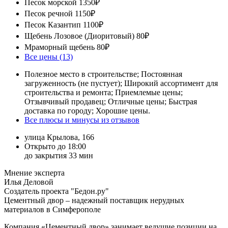
Песок морской
1350₽
Песок речной
1150₽
Песок Казантип
1100₽
Щебень Лозовое (Диоритовый)
80₽
Мраморный щебень
80₽
Все цены (13)
Полезное место в строительстве; Постоянная
загруженность (не пустует); Широкий ассортимент для
строительства и ремонта; Приемлемые цены;
Отзывчивый продавец; Отличные цены; Быстрая
доставка по городу; Хорошие цены.
Все плюсы и минусы из отзывов
улица Крылова, 166
Открыто до 18:00
до закрытия 33 мин
Мнение эксперта
Илья Деловой
Создатель проекта "Бедон.ру"
Цементный двор – надежный поставщик нерудных
материалов в Симферополе
Компания «Цементный двор» занимает ведущие позиции на