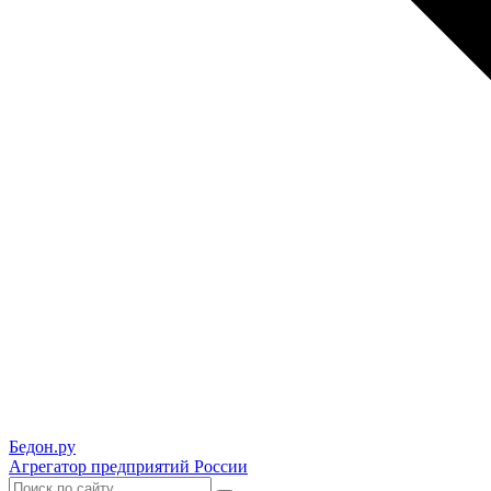
Бедон.
ру
Агрегатор предприятий России