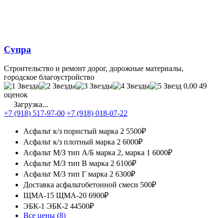
Супра
Строительство и ремонт дорог, дорожные материалы,
городское благоустройство
0,00
49
оценок
Загрузка...
+7 (918) 517-97-00
+7 (918) 018-07-22
Асфальт к/з пористый марка 2
5500₽
Асфальт к/з плотный марка 2
6000₽
Асфальт М/З тип А/Б марка 2, марка 1
6000₽
Асфальт М/З тип В марка 2
6100₽
Асфальт М/З тип Г марка 2
6300₽
Доставка асфальтобетонной смеси
500₽
ЩМА-15 ЩМА-20
6900₽
ЭБК-1 ЭБК-2
44500₽
Все цены (8)