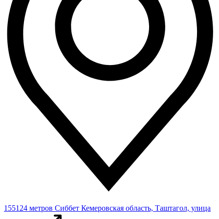
155124 метров
Сиббет
Кемеровская область, Таштагол, улица