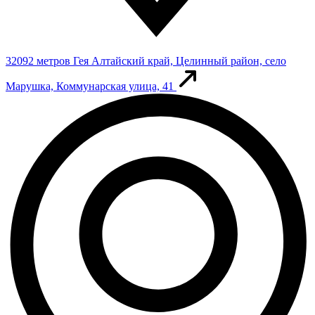
32092 метров
Гея
Алтайский край, Целинный район, село
Марушка, Коммунарская улица, 41