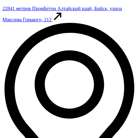
22841 метров
ПромБетон
Алтайский край, Бийск, улица
Максима Горького, 212