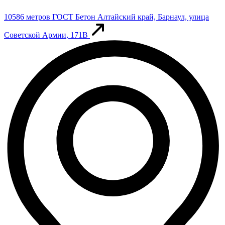
10586 метров
ГОСТ Бетон
Алтайский край, Барнаул, улица
Советской Армии, 171В