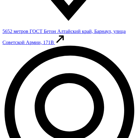
5652 метров
ГОСТ Бетон
Алтайский край, Барнаул, улица
Советской Армии, 171В