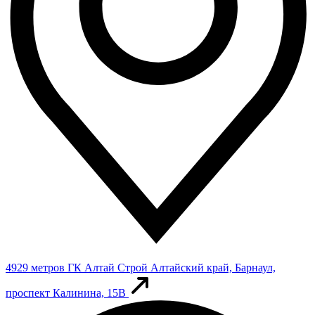
4929 метров
ГК Алтай Строй
Алтайский край, Барнаул,
проспект Калинина, 15В