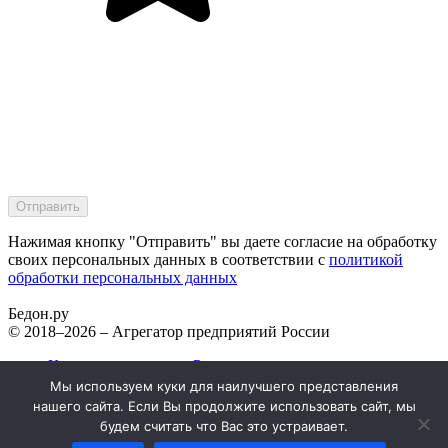
Нажимая кнопку "Отправить" вы даете согласие на обработку
своих персональных данных в соответствии с
политикой
обработки персональных данных
Бедон.
ру
© 2018–2026 – Агрегатор предприятий России
Компании в городах России
Реклама на сайте
Мы используем куки для наилучшего представления
нашего сайта. Если Вы продолжите использовать сайт, мы
Перепечатка материалов разрешена только с указанием
будем считать что Вас это устраивает.
первоисточника