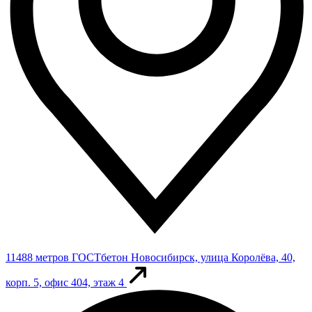
11488 метров
ГОСТбетон
Новосибирск, улица Королёва, 40,
корп. 5, офис 404, этаж 4