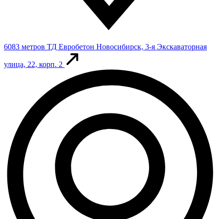
6083 метров
ТД Евробетон
Новосибирск, 3-я Экскаваторная
улица, 22, корп. 2