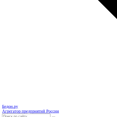
Бедон.
ру
Агрегатор предприятий России