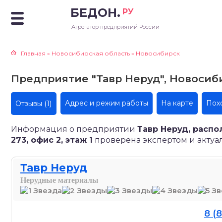
БЕДОН.
РУ
Агрегатор предприятий России
Главная
»
Новосибирская область
»
Новосибирск
Предприятие "Тавр Неруд", Новосибир
(1)
Адрес и режим работы
На карте
Пох
Отзывы
Информация о предприятии
Тавр Неруд, распо
273, офис 2, этаж 1
проверена экспертом и актуаль
Тавр Неруд
Нерудные материалы
8 (