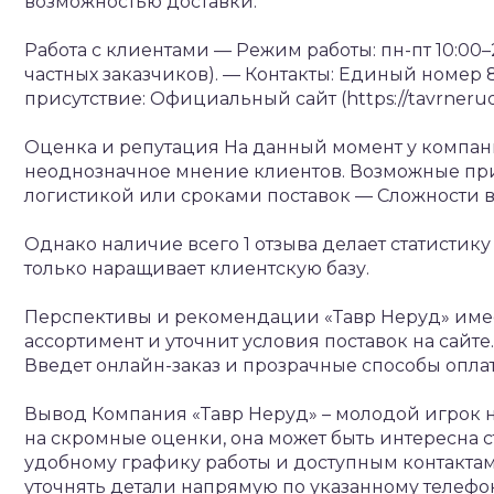
возможностью доставки.
Работа с клиентами
— Режим работы: пн-пт 10:00
частных заказчиков).
— Контакты: Единый номер 8 
присутствие: Официальный сайт (https://tavrneru
Оценка и репутация
На данный момент у компании
неоднозначное мнение клиентов. Возможные пр
логистикой или сроками поставок
— Сложности 
Однако наличие всего 1 отзыва делает статистик
только наращивает клиентскую базу.
Перспективы и рекомендации
«Тавр Неруд» имее
ассортимент и уточнит условия поставок на сайте.
Введет онлайн-заказ и прозрачные способы оплаты
Вывод
Компания «Тавр Неруд» – молодой игрок 
на скромные оценки, она может быть интересна 
удобному графику работы и доступным контактам
уточнять детали напрямую по указанному телефо