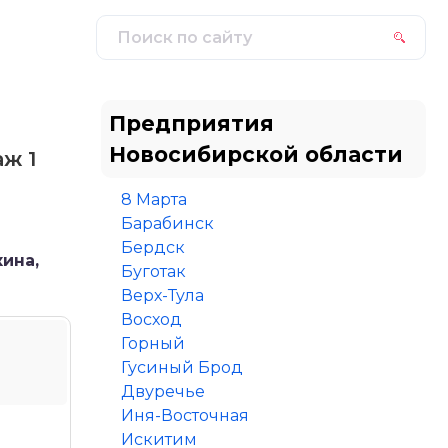
Предприятия
Новосибирской области
аж 1
8 Марта
Барабинск
Бердск
ина,
Буготак
Верх-Тула
Восход
Горный
Гусиный Брод
Двуречье
Иня-Восточная
Искитим