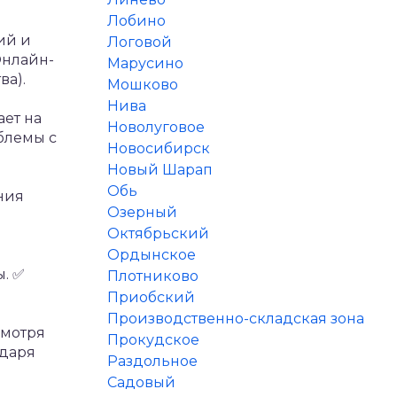
Лобино
ий и
Логовой
нлайн-
Марусино
ва).
Мошково
Нива
ает на
Новолуговое
блемы с
Новосибирск
Новый Шарап
Обь
ния
Озерный
Октябрьский
Ордынское
ы.
✅
Плотниково
Приобский
Производственно-складская зона
смотря
Прокудское
одаря
Раздольное
я
Садовый