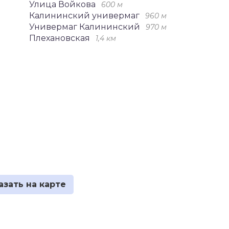
Улица Войкова
600 м
Калининский универмаг
960 м
Универмаг Калининский
970 м
Плехановская
1,4 км