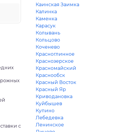
Каинская Заимка
Калинка
Каменка
Карасук
Колывань
Кольцово
Коченево
Красноглинное
Краснозерское
едних
Красномайский
Краснообск
дорожных
Красный Восток
Красный Яр
Криводановка
ей
Куйбышев
Купино
Лебедевка
Ленинское
ставки с
Линево