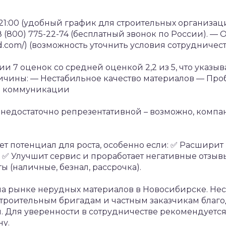
–21:00 (удобный график для строительных организац
(800) 775-22-74 (бесплатный звонок по России).
— О
d.com/) (возможность уточнить условия сотрудничест
 7 оценок со средней оценкой 2,2 из 5, что указыв
ичины:
— Нестабильное качество материалов
— Про
в коммуникации
у недостаточно репрезентативной – возможно, компа
т потенциал для роста, особенно если:
✅ Расширит
✅ Улучшит сервис и проработает негативные отзыв
 (наличные, безнал, рассрочка).
на рынке нерудных материалов в Новосибирске. Не
строительным бригадам и частным заказчикам благ
. Для уверенности в сотрудничестве рекомендуетс
ну.