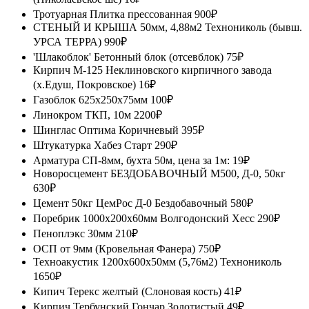
Тротуарная Плитка прессованная
900₽
СТЕНЫЙ И КРЫША 50мм, 4,88м2 Технониколь (бывш.
УРСА ТЕРРА)
990₽
'Шлакоблок' Бетонный блок (отсевблок)
75₽
Кирпич М-125 Неклиновского кирпичного завода
(х.Едуш, Покровское)
16₽
Газоблок 625х250х75мм
100₽
Линокром ТКП, 10м
2200₽
Шинглас Оптима Коричневый
395₽
Штукатурка Хабез Старт
290₽
Арматура СП-8мм, бухта 50м, цена за 1м:
19₽
Новоросцемент БЕЗДОБАВОЧНЫЙ М500, Д-0, 50кг
630₽
Цемент 50кг ЦемРос Д-0 Бездобавочный
580₽
Поребрик 1000х200х60мм Волгодонский Хесс
290₽
Пеноплэкс 30мм
210₽
ОСП от 9мм (Кровельная Фанера)
750₽
Техноакустик 1200х600х50мм (5,76м2) Технониколь
1650₽
Кипич Терекс желтый (Слоновая кость)
41₽
Кирпич Тербунский Гончар Золотистый
49₽