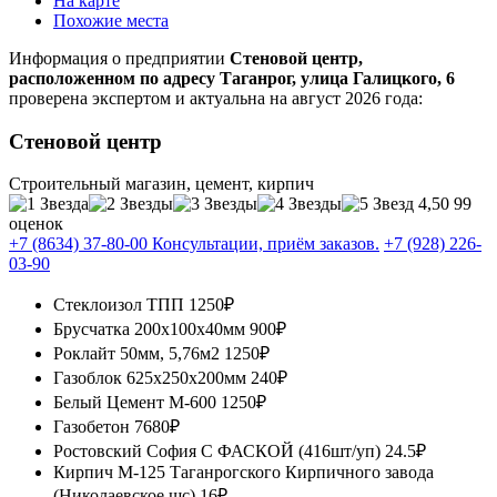
На карте
Похожие места
Информация о предприятии
Стеновой центр,
расположенном по адресу Таганрог, улица Галицкого, 6
проверена экспертом и актуальна на август 2026 года:
Стеновой центр
Строительный магазин, цемент, кирпич
4,50
99
оценок
+7 (8634) 37-80-00 Консультации, приём заказов.
+7 (928) 226-
03-90
Стеклоизол ТПП
1250₽
Брусчатка 200х100х40мм
900₽
Роклайт 50мм, 5,76м2
1250₽
Газоблок 625х250х200мм
240₽
Белый Цемент М-600
1250₽
Газобетон
7680₽
Ростовский София С ФАСКОЙ (416шт/уп)
24.5₽
Кирпич М-125 Таганрогского Кирпичного завода
(Николаевское шс)
16₽