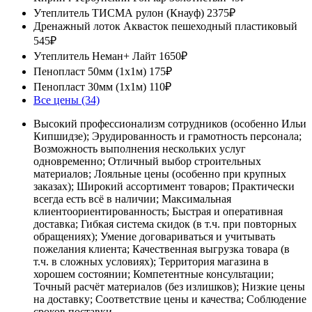
Утеплитель ТИСМА рулон (Кнауф)
2375₽
Дренажный лоток Аквасток пешеходный пластиковый
545₽
Утеплитель Неман+ Лайт
1650₽
Пенопласт 50мм (1х1м)
175₽
Пенопласт 30мм (1х1м)
110₽
Все цены (34)
Высокий профессионализм сотрудников (особенно Ильи
Кипшидзе); Эрудированность и грамотность персонала;
Возможность выполнения нескольких услуг
одновременно; Отличный выбор строительных
материалов; Лояльные цены (особенно при крупных
заказах); Широкий ассортимент товаров; Практически
всегда есть всё в наличии; Максимальная
клиентоориентированность; Быстрая и оперативная
доставка; Гибкая система скидок (в т.ч. при повторных
обращениях); Умение договариваться и учитывать
пожелания клиента; Качественная выгрузка товара (в
т.ч. в сложных условиях); Территория магазина в
хорошем состоянии; Компетентные консультации;
Точный расчёт материалов (без излишков); Низкие цены
на доставку; Соответствие цены и качества; Соблюдение
сроков поставки.