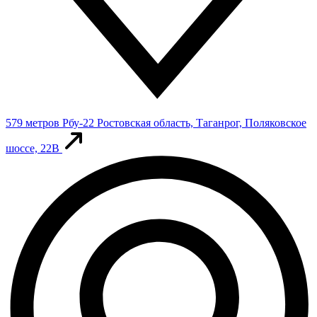
579 метров
Рбу-22
Ростовская область, Таганрог, Поляковское
шоссе, 22В