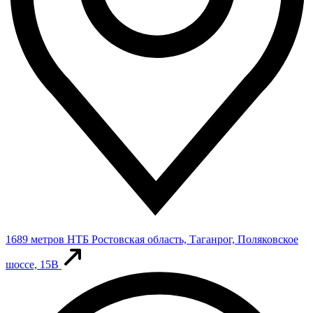
1689 метров
НТБ
Ростовская область, Таганрог, Поляковское
шоссе, 15В