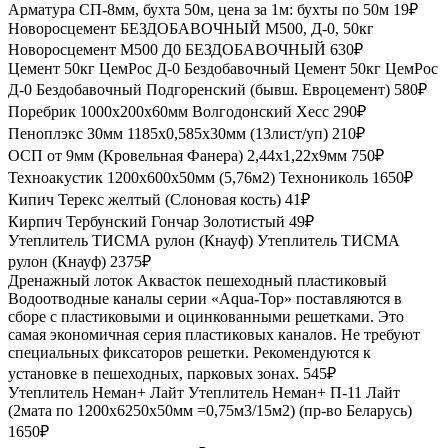
Арматура СП-8мм, бухта 50м, цена за 1м:
бухты по 50м
19₽
Новоросцемент БЕЗДОБАВОЧНЫЙ М500, Д-0, 50кг
Новоросцемент М500 Д0 БЕЗДОБАВОЧНЫЙ
630₽
Цемент 50кг ЦемРос Д-0 Бездобавочный
Цемент 50кг ЦемРос
Д-0 Бездобавочный Подгоренский (бывш. Евроцемент)
580₽
Поребрик 1000х200х60мм Волгодонский Хесс
290₽
Пеноплэкс 30мм
1185х0,585х30мм (13лист/уп)
210₽
ОСП от 9мм (Кровельная Фанера)
2,44х1,22х9мм
750₽
Техноакустик 1200х600х50мм (5,76м2) Технониколь
1650₽
Кипич Терекс желтый (Слоновая кость)
41₽
Кирпич Тербунский Гончар Золотистый
49₽
Утеплитель ТИСМА рулон (Кнауф)
Утеплитель ТИСМА
рулон (Кнауф)
2375₽
Дренажный лоток Аквасток пешеходный пластиковый
Водоотводные каналы серии «Aqua-Top» поставляются в
сборе с пластиковыми и оцинкованными решетками. Это
самая экономичная серия пластиковых каналов. Не требуют
специальных фиксаторов решетки. Рекомендуются к
установке в пешеходных, парковых зонах.
545₽
Утеплитель Неман+ Лайт
Утеплитель Неман+ П-11 Лайт
(2мата по 1200х6250х50мм =0,75м3/15м2) (пр-во Беларусь)
1650₽