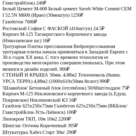
Главстройблок)
240₽
Белый Цемент М-600
Белый цемент Saveh White Cement CEM
I 52.5N М600 (Иран) (30меш/уп)
1250₽
Газобетон
7680₽
Ростовский София С ФАСКОЙ (416шт/уп)
24.5₽
Кирпич М-125 Таганрогского Кирпичного завода
(Николаевское шс)
16₽
Тротуарная Плитка прессованная
Вибропрессованная
тротуарная плитка начала применяться в Западной Европе с
30-х годов XX века. С того времени технология ее
производства многократно совершенствовалась. При этом
менялся и дизайн изделий.
900₽
СТЕНЫЙ И КРЫША 50мм, 4,88м2 Технониколь (бывш.
УРСА ТЕРРА)
4,88м2 (1000х610х50мм 8плит)
990₽
'Шлакоблок' Бетонный блок (отсевблок)
50/60шт/поддон
75₽
Кирпич М-125 Неклиновского кирпичного завода (х.Едуш,
Покровское)
Неклиновский КЗ
16₽
Газоблок 625х250х75мм
Газобетон 625х250х75мм (ВКБлок/
ГлавстройБлок-Усть-Лабинск)
100₽
Линокром ТКП, 10м
10м2
2200₽
Шинглас Оптима Коричневый
395₽
Штукатурка Хабез Старт
30кг
290₽