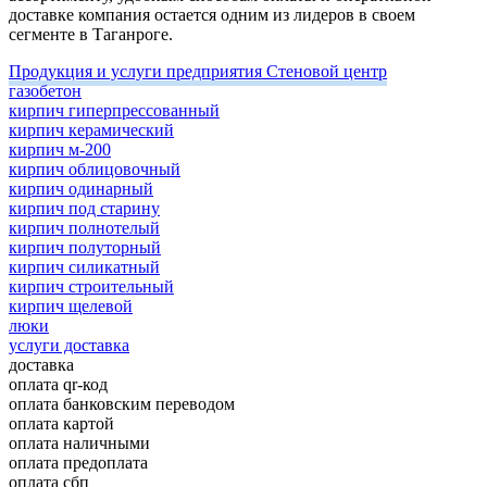
доставке компания остается одним из лидеров в своем
сегменте в Таганроге.
Продукция и услуги предприятия Стеновой центр
газобетон
кирпич гиперпрессованный
кирпич керамический
кирпич м-200
кирпич облицовочный
кирпич одинарный
кирпич под старину
кирпич полнотелый
кирпич полуторный
кирпич силикатный
кирпич строительный
кирпич щелевой
люки
услуги доставка
доставка
оплата qr-код
оплата банковским переводом
оплата картой
оплата наличными
оплата предоплата
оплата сбп