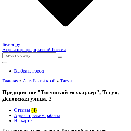
Бедон.
ру
Агрегатор предприятий России
Выбрать город
Главная
»
Алтайский край
»
Тягун
Предприятие "Тягунский мехкарьер", Тягун,
Деповская улица, 3
Отзывы
(4)
Адрес и режим работы
На карте
Информация о предприятии
Тягунский мехкарьер,