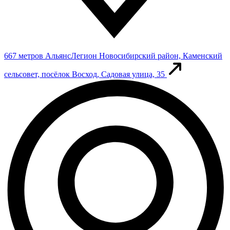
667 метров
АльянсЛегион
Новосибирский район, Каменский
сельсовет, посёлок Восход, Садовая улица, 35