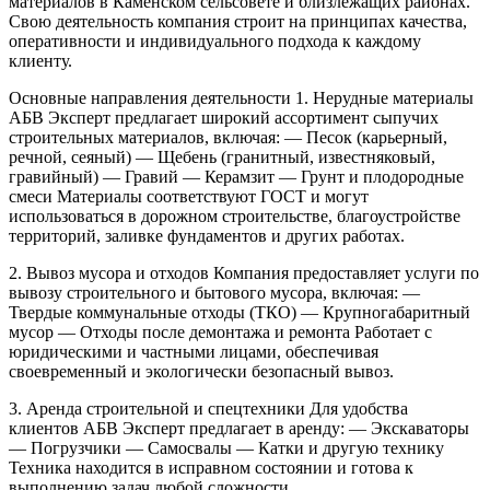
материалов в Каменском сельсовете и близлежащих районах.
Свою деятельность компания строит на принципах качества,
оперативности и индивидуального подхода к каждому
клиенту.
Основные направления деятельности
1. Нерудные материалы
АБВ Эксперт предлагает широкий ассортимент сыпучих
строительных материалов, включая:
— Песок (карьерный,
речной, сеяный)
— Щебень (гранитный, известняковый,
гравийный)
— Гравий
— Керамзит
— Грунт и плодородные
смеси
Материалы соответствуют ГОСТ и могут
использоваться в дорожном строительстве, благоустройстве
территорий, заливке фундаментов и других работах.
2. Вывоз мусора и отходов
Компания предоставляет услуги по
вывозу строительного и бытового мусора, включая:
—
Твердые коммунальные отходы (ТКО)
— Крупногабаритный
мусор
— Отходы после демонтажа и ремонта
Работает с
юридическими и частными лицами, обеспечивая
своевременный и экологически безопасный вывоз.
3. Аренда строительной и спецтехники
Для удобства
клиентов АБВ Эксперт предлагает в аренду:
— Экскаваторы
— Погрузчики
— Самосвалы
— Катки и другую технику
Техника находится в исправном состоянии и готова к
выполнению задач любой сложности.