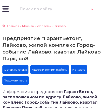
Главная
»
Москва и область
»
Лайково
Предприятие "ГарантБетон",
Лайково, жилой комплекс Город-
событие Лайково, квартал Лайково
Парк, вл8
Оставить отзыв
Адрес и режим работы
На карте
Похожие места
Информация о предприятии
ГарантБетон,
расположенном по адресу Лайково, жилой
комплекс Город-событие Лайково, квартал
Лайково Парк, вл8
проверена экспертом и