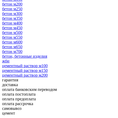
бетон м200
бетон м250
бетон м300
бетон м350
бетон м400
бетон м450
бетон м500
бетон м550
бетон м600
бетон м650
бетон м700
бетон, бетонные изделия
жби
цементный раствор м100
цементный раствор м150
цементный раствор м200
гарантия
доставка
оплата банковским переводом
оплата постоплата
оплата предоплата
оплата рассрочка
самовывоз
цемент