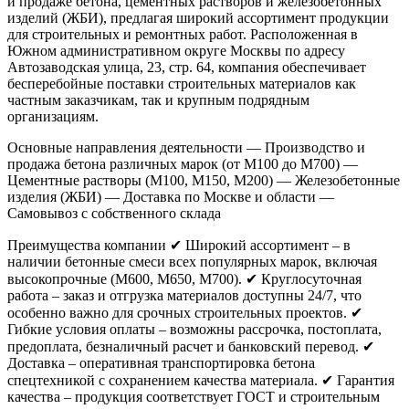
и продаже бетона, цементных растворов и железобетонных
изделий (ЖБИ), предлагая широкий ассортимент продукции
для строительных и ремонтных работ. Расположенная в
Южном административном округе Москвы по адресу
Автозаводская улица, 23, стр. 64, компания обеспечивает
бесперебойные поставки строительных материалов как
частным заказчикам, так и крупным подрядным
организациям.
Основные направления деятельности
— Производство и
продажа бетона различных марок (от М100 до М700)
—
Цементные растворы (М100, М150, М200)
— Железобетонные
изделия (ЖБИ)
— Доставка по Москве и области
—
Самовывоз с собственного склада
Преимущества компании
✔ Широкий ассортимент – в
наличии бетонные смеси всех популярных марок, включая
высокопрочные (М600, М650, М700).
✔ Круглосуточная
работа – заказ и отгрузка материалов доступны 24/7, что
особенно важно для срочных строительных проектов.
✔
Гибкие условия оплаты – возможны рассрочка, постоплата,
предоплата, безналичный расчет и банковский перевод.
✔
Доставка – оперативная транспортировка бетона
спецтехникой с сохранением качества материала.
✔ Гарантия
качества – продукция соответствует ГОСТ и строительным