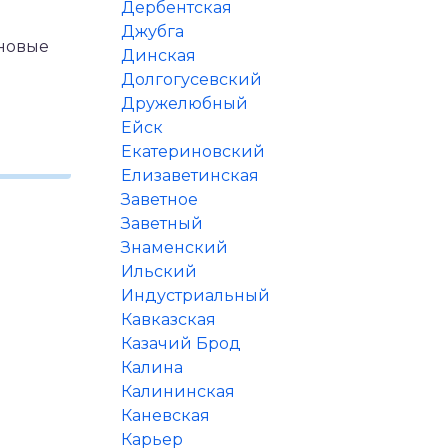
Дербентская
Джубга
 новые
Динская
Долгогусевский
Дружелюбный
Ейск
Екатериновский
Елизаветинская
Заветное
Заветный
Знаменский
Ильский
Индустриальный
Кавказская
Казачий Брод
Калина
Калининская
Каневская
Карьер