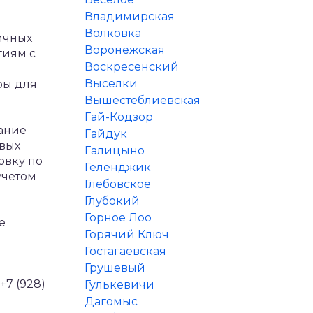
Владимирская
Волковка
ичных
Воронежская
гиям с
Воскресенский
Выселки
ры для
Вышестеблиевская
Гай-Кодзор
вание
Гайдук
овых
Галицыно
овку по
Геленджик
учетом
Глебовское
Глубокий
Горное Лоо
е
Горячий Ключ
Гостагаевская
Грушевый
+7 (928)
Гулькевичи
Дагомыс