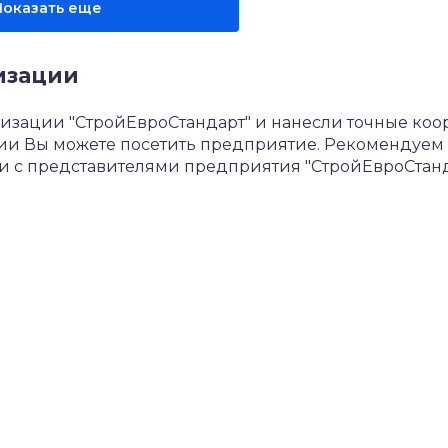
Показать еще
изации
изации "СтройЕвроСтандарт" и нанесли точные ко
ании Вы можете посетить предприятие. Рекомендуем
чи с представителями предприятия "СтройЕвроСтанд