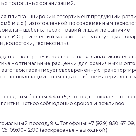
ных подрядных организаций.
ная плитка – широкий ассортимент продукции разл
, ромб и др.), изготовленной по современным техноло
риалы – щебень, песок, гравий и другие сыпучие
тов.
✔ Строительный магазин – сопутствующие това
 водостоки, геотекстиль).
ство – контроль качества на всех этапах, использо
тика – оптимальные расценки для розничных и опт
 автопарк гарантирует своевременную транспортир
е консультации – помощь в выборе материалов с 
 средним баллом 4.4 из 5, что подтверждает высоко
ь плитки, четкое соблюдение сроков и вежливое
стриальный проезд, 9
📞 Телефоны: +7 (929) 850-67-09, 
Сб: 09:00–12:00 (воскресенье – выходной)