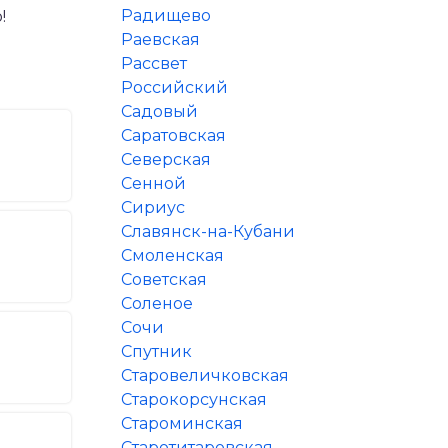
Радищево
!
Раевская
Рассвет
Российский
Садовый
Саратовская
Северская
Сенной
Сириус
Славянск-на-Кубани
Смоленская
Советская
Соленое
Сочи
Спутник
Старовеличковская
Старокорсунская
Староминская
Старотитаровская