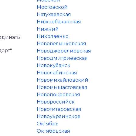
Мостовской
Натухаевская
Нижнебаканская
Нижний
Николаенко
ординаты
Нововеличковская
арт".
Новоджерелиевская
Новодмитриевская
Новокубанск
Новолабинская
Новомихайловский
Новомышастовская
Новопокровская
Новороссийск
Новотитаровская
Новоукраинское
Октябрь
Октябрьская