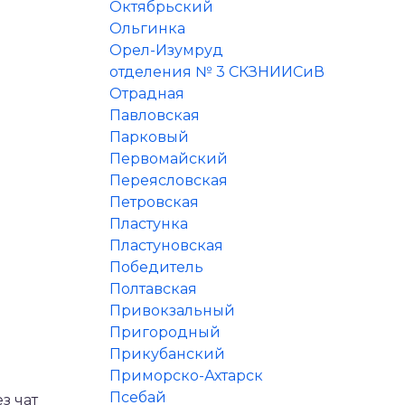
Октябрьский
Ольгинка
Орел-Изумруд
отделения № 3 СКЗНИИСиВ
Отрадная
Павловская
Парковый
Первомайский
Переясловская
Петровская
Пластунка
Пластуновская
Победитель
Полтавская
Привокзальный
Пригородный
Прикубанский
Приморско-Ахтарск
Псебай
з чат