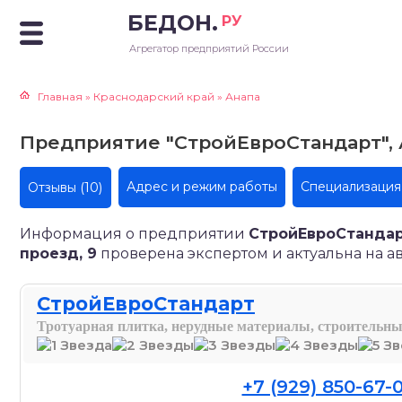
БЕДОН.
РУ
Агрегатор предприятий России
Главная
»
Краснодарский край
»
Анапа
Предприятие "СтройЕвроСтандарт", 
(10)
Адрес и режим работы
Специализация
Отзывы
Информация о предприятии
СтройЕвроСтандар
проезд, 9
проверена экспертом и актуальна на авг
СтройЕвроСтандарт
Тротуарная плитка, нерудные материалы, строительны
+7 (929) 850-67-