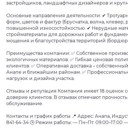
застройщиков, ландшафтных дизайнеров и круп
Основные направления деятельности:
✔ Тротуар
форм, цветов и фактур (брусчатка, волна, клевер
повышенной износостойкостью.
✔ Нерудные мате
стройматериалы для дорожных работ и фундамен
мощения и благоустройства территорий (бордюры,
Преимущества компании:
✅ Собственное производ
экологичных материалов.
✅ Гибкая ценовая поли
клиентов.
✅ Оперативная доставка – собственный
Анапе и ближайшим районам.
✅ Профессиональны
нагрузок и дизайна участка.
Отзывы и репутация
Компания имеет 18 оценок со
доверие клиентов. В отзывах отмечают прочност
обслуживание.
Контакты и график работы
📍 Адрес: Анапа, Инду
841-64-34
🕒 Режим работы:
— Пн–Пт: 09:00–17:00
— 