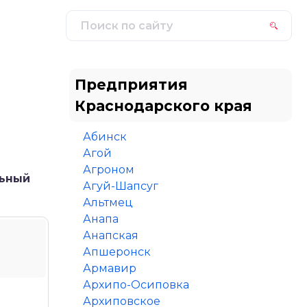
Предприятия
Краснодарского края
Абинск
Агой
Агроном
льный
Агуй-Шапсуг
Альтмец
Анапа
Анапская
Апшеронск
Армавир
Архипо-Осиповка
Архиповское