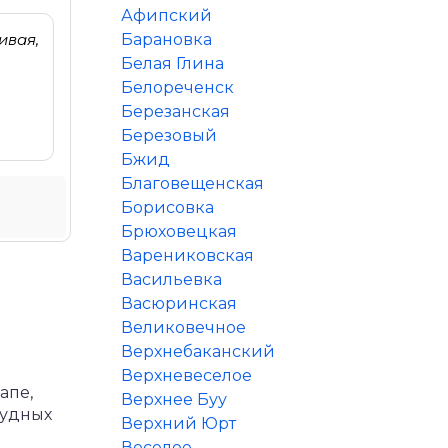
Афипский
ивая,
Барановка
Белая Глина
Белореченск
Березанская
Березовый
Бжид
Благовещенская
Борисовка
Брюховецкая
Варениковская
Васильевка
Васюринская
Великовечное
Верхнебаканский
Верхневеселое
апе,
Верхнее Буу
рудных
Верхний Юрт
Веселое