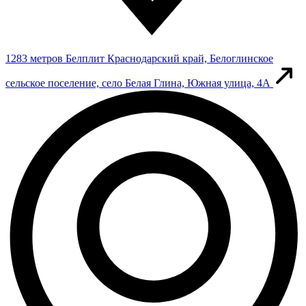
1283 метров
Белплит
Краснодарский край, Белоглинское
сельское поселение, село Белая Глина, Южная улица, 4А