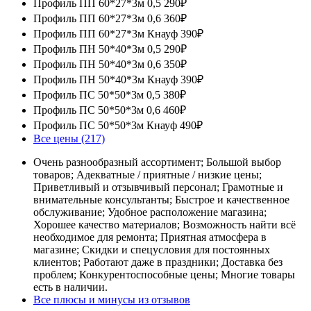
Профиль ПП 60*27*3м 0,5
290₽
Профиль ПП 60*27*3м 0,6
360₽
Профиль ПП 60*27*3м Кнауф
390₽
Профиль ПН 50*40*3м 0,5
290₽
Профиль ПН 50*40*3м 0,6
350₽
Профиль ПН 50*40*3м Кнауф
390₽
Профиль ПС 50*50*3м 0,5
380₽
Профиль ПС 50*50*3м 0,6
460₽
Профиль ПС 50*50*3м Кнауф
490₽
Все цены (217)
Очень разнообразный ассортимент; Большой выбор
товаров; Адекватные / приятные / низкие цены;
Приветливый и отзывчивый персонал; Грамотные и
внимательные консультанты; Быстрое и качественное
обслуживание; Удобное расположение магазина;
Хорошее качество материалов; Возможность найти всё
необходимое для ремонта; Приятная атмосфера в
магазине; Скидки и спецусловия для постоянных
клиентов; Работают даже в праздники; Доставка без
проблем; Конкурентоспособные цены; Многие товары
есть в наличии.
Все плюсы и минусы из отзывов