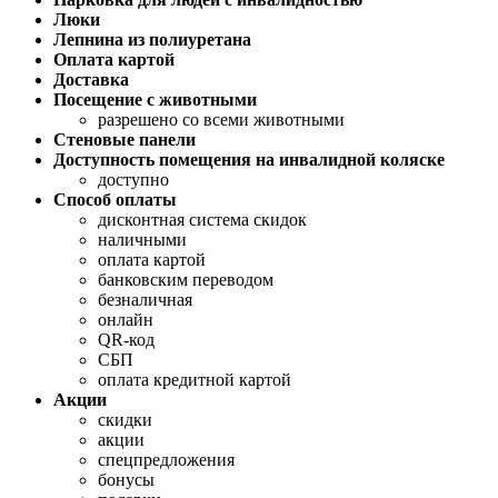
Люки
Лепнина из полиуретана
Оплата картой
Доставка
Посещение с животными
разрешено со всеми животными
Стеновые панели
Доступность помещения на инвалидной коляске
доступно
Способ оплаты
дисконтная система скидок
наличными
оплата картой
банковским переводом
безналичная
онлайн
QR-код
СБП
оплата кредитной картой
Акции
скидки
акции
спецпредложения
бонусы