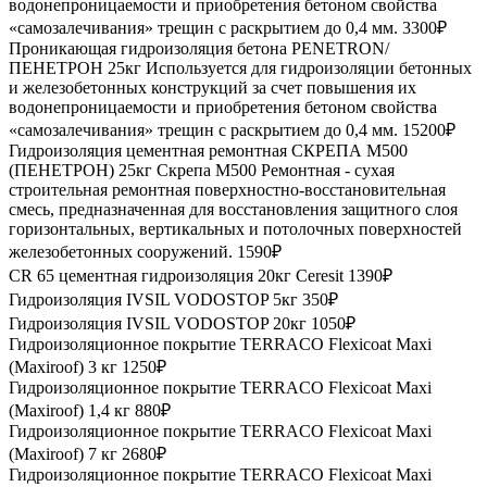
водонепроницаемости и приобретения бетоном свойства
«самозалечивания» трещин c раскрытием до 0,4 мм.
3300₽
Проникающая гидроизоляция бетона PENETRON/
ПЕНЕТРОН 25кг
Используется для гидроизоляции бетонных
и железобетонных конструкций за счет повышения их
водонепроницаемости и приобретения бетоном свойства
«самозалечивания» трещин c раскрытием до 0,4 мм.
15200₽
Гидроизоляция цементная ремонтная СКРЕПА М500
(ПЕНЕТРОН) 25кг
Скрепа М500 Ремонтная - сухая
строительная ремонтная поверхностно-восстановительная
смесь, предназначенная для восстановления защитного слоя
горизонтальных, вертикальных и потолочных поверхностей
железобетонных сооружений.
1590₽
CR 65 цементная гидроизоляция 20кг Ceresit
1390₽
Гидроизоляция IVSIL VODOSTOP 5кг
350₽
Гидроизоляция IVSIL VODOSTOP 20кг
1050₽
Гидроизоляционное покрытие TERRACO Flexicoat Maxi
(Maxiroof) 3 кг
1250₽
Гидроизоляционное покрытие TERRACO Flexicoat Maxi
(Maxiroof) 1,4 кг
880₽
Гидроизоляционное покрытие TERRACO Flexicoat Maxi
(Maxiroof) 7 кг
2680₽
Гидроизоляционное покрытие TERRACO Flexicoat Maxi