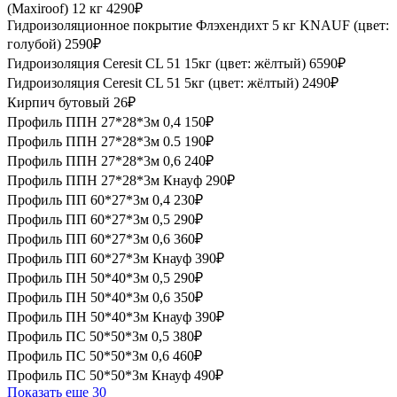
(Maxiroof) 12 кг
4290₽
Гидроизоляционное покрытие Флэхендихт 5 кг KNAUF (цвет:
голубой)
2590₽
Гидроизоляция Ceresit CL 51 15кг (цвет: жёлтый)
6590₽
Гидроизоляция Ceresit CL 51 5кг (цвет: жёлтый)
2490₽
Кирпич бутовый
26₽
Профиль ППН 27*28*3м 0,4
150₽
Профиль ППН 27*28*3м 0.5
190₽
Профиль ППН 27*28*3м 0,6
240₽
Профиль ППН 27*28*3м Кнауф
290₽
Профиль ПП 60*27*3м 0,4
230₽
Профиль ПП 60*27*3м 0,5
290₽
Профиль ПП 60*27*3м 0,6
360₽
Профиль ПП 60*27*3м Кнауф
390₽
Профиль ПН 50*40*3м 0,5
290₽
Профиль ПН 50*40*3м 0,6
350₽
Профиль ПН 50*40*3м Кнауф
390₽
Профиль ПС 50*50*3м 0,5
380₽
Профиль ПС 50*50*3м 0,6
460₽
Профиль ПС 50*50*3м Кнауф
490₽
Показать еще 30