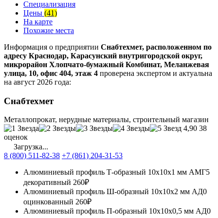
Специализация
Цены
(41)
На карте
Похожие места
Информация о предприятии
Снабтехмет, расположенном по
адресу Краснодар, Карасунский внутригородской округ,
микрорайон Хлопчато-бумажный Комбинат, Меланжевая
улица, 10, офис 404, этаж 4
проверена экспертом и актуальна
на август 2026 года:
Снабтехмет
Металлопрокат, нерудные материалы, строительный магазин
4,90
38
оценок
Загрузка...
8 (800) 511-82-38
+7 (861) 204-31-53
Алюминиевый профиль Т-образный 10х10х1 мм АМГ5
декоративный
260₽
Алюминиевый профиль Ш-образный 10х10х2 мм АД0
оцинкованный
260₽
Алюминиевый профиль П-образный 10х10х0,5 мм АД0