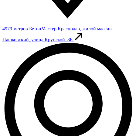
4979 метров
БетонМастер
Краснодар, жилой массив
Пашковский, улица Крупской, 8Б