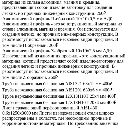
материал из сплава алюминия, магния и кремния,
представляющий собой изделие-заготовку для создания
легких, но прочных инженерных конструкций.
260₽
Алюминиевый профиль П-образный 10х10х0,5 мм АД0
Алюминиевый профиль - это конструкционный материал из
сплава алюминия, магния и кремния. Он используется для
создания легких, но прочных инженерных конструкций. В
работе могут использоваться несколько видов профилей. В
том числе П-образный.
260₽
Алюминиевый профиль Z-образный 10х10х2,5 мм АД0
Изготовленный из алюминия профиль - это конструкционный
материал, который представляет собой изделие-заготовку для
создания легких и прочных инженерных конструкций. В
работе могут использоваться несколько видов профилей. В
том числе Z-образный.
260₽
Труба нержавеющая бесшовная AISI 321 63х12 мм
400₽
Труба нержавеющая бесшовная AISI 201 630х6 мм
400₽
Труба нержавеющая бесшовная 12Х18Н10Т 25х4 мм
400₽
Труба нержавеющая бесшовная 12Х18Н10Т 20х4 мм
400₽
Лист нержавеющий перфорированный AISI 430
0,6х1250х3000 мм
Листы из нержавеющей стали широко
распространены в областях, где необходимы прочные и
коррозионностойкие материалы. По требованию заказчика