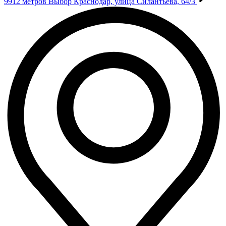
9912 метров
Выбор
Краснодар, улица Силантьева, 64/3