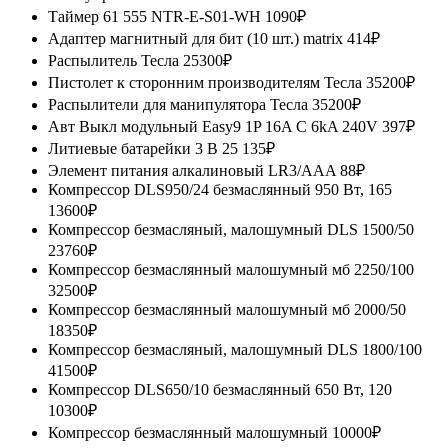
Таймер 61 555 NTR-E-S01-WH
1090₽
Адаптер магнитный для бит (10 шт.) matrix
414₽
Распылитель Тесла
25300₽
Пистолет к сторонним производителям Тесла
35200₽
Распылители для манипулятора Тесла
35200₽
Авт Выкл модульный Easy9 1P 16A C 6kA 240V
397₽
Литиевые батарейки 3 В 25
135₽
Элемент питания алкалиновый LR3/AAA
88₽
Компрессор DLS950/24 безмаслянный 950 Вт, 165
13600₽
Компрессор безмасляный, малошумный DLS 1500/50
23760₽
Компрессор безмаслянный малошумный мб 2250/100
32500₽
Компрессор безмаслянный малошумный мб 2000/50
18350₽
Компрессор безмасляный, малошумный DLS 1800/100
41500₽
Компрессор DLS650/10 безмаслянный 650 Вт, 120
10300₽
Компрессор безмаслянный малошумный
10000₽