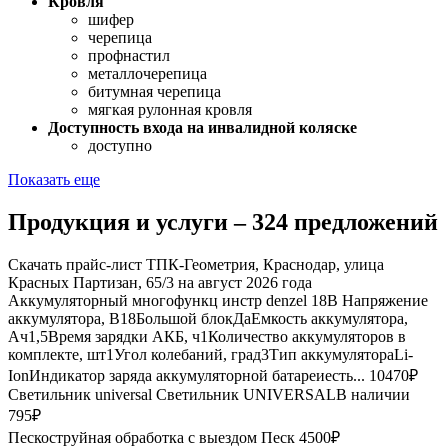
Кровля
шифер
черепица
профнастил
металлочерепица
битумная черепица
мягкая рулонная кровля
Доступность входа на инвалидной коляске
доступно
Показать еще
Продукция и услуги – 324 предложений
Скачать прайс-лист ТПК-Геометрия, Краснодар, улица
Красных Партизан, 65/3 на август 2026 года
Аккумуляторный многофункц инстр denzel 18В
Напряжение
аккумулятора, В18Большой блокДаЕмкость аккумулятора,
Ач1,5Время зарядки АКБ, ч1Количество аккумуляторов в
комплекте, шт1Угол колебаний, град3Тип аккумулятораLi-
IonИндикатор заряда аккумуляторной батареиесть...
10470₽
Светильник universal
Светильник UNIVERSALВ наличии
795₽
Пескоструйная обработка с выездом
Пecк
4500₽