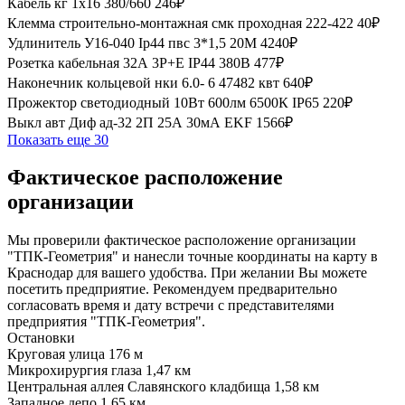
Кабель кг 1х16 380/660
246₽
Клемма строительно-монтажная смк проходная 222-422
40₽
Удлинитель У16-040 Ip44 пвс 3*1,5 20М
4240₽
Розетка кабельная 32А 3Р+Е IP44 380В
477₽
Наконечник кольцевой нки 6.0- 6 47482 квт
640₽
Прожектор светодиодный 10Вт 600лм 6500К IP65
220₽
Выкл авт Диф ад-32 2П 25А 30мА EKF
1566₽
Показать еще 30
Фактическое расположение
организации
Мы проверили фактическое расположение организации
"ТПК-Геометрия" и нанесли точные координаты на карту в
Краснодар для вашего удобства. При желании Вы можете
посетить предприятие. Рекомендуем предварительно
согласовать время и дату встречи с представителями
предприятия "ТПК-Геометрия".
Остановки
Круговая улица
176 м
Микрохирургия глаза
1,47 км
Центральная аллея Славянского кладбища
1,58 км
Западное депо
1,65 км