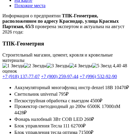
На карте
Похожие места
Информация о предприятии
ТПК-Геометрия,
расположенном по адресу Краснодар, улица Красных
Партизан, 65/3
проверена экспертом и актуальна на август
2026 года:
ТПК-Геометрия
Строительный магазин, цемент, кровля и кровельные
материалы
4,40
48
оценок
+7 (918) 137-77-07
+7 (900) 259-97-44
+7 (996) 532-92-90
Аккумуляторный многофункц инстр denzel 18В
10470₽
Светильник universal
795₽
Пескоструйная обработка с выездом
4500₽
Прожектор светодиодный до 200w 6500K 17000лМ
4428₽
Фонарь налобный 3Вт COB LED
260₽
Блок управления Тесла 111
62700₽
Блок управления тесла оптима
71500₽