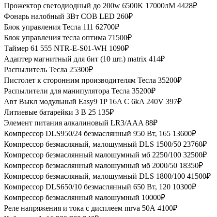
Прожектор светодиодный до 200w 6500K 17000лМ
4428₽
Фонарь налобный 3Вт COB LED
260₽
Блок управления Тесла 111
62700₽
Блок управления тесла оптима
71500₽
Таймер 61 555 NTR-E-S01-WH
1090₽
Адаптер магнитный для бит (10 шт.) matrix
414₽
Распылитель Тесла
25300₽
Пистолет к сторонним производителям Тесла
35200₽
Распылители для манипулятора Тесла
35200₽
Авт Выкл модульный Easy9 1P 16A C 6kA 240V
397₽
Литиевые батарейки 3 В 25
135₽
Элемент питания алкалиновый LR3/AAA
88₽
Компрессор DLS950/24 безмаслянный 950 Вт, 165
13600₽
Компрессор безмасляный, малошумный DLS 1500/50
23760₽
Компрессор безмаслянный малошумный мб 2250/100
32500₽
Компрессор безмаслянный малошумный мб 2000/50
18350₽
Компрессор безмасляный, малошумный DLS 1800/100
41500₽
Компрессор DLS650/10 безмаслянный 650 Вт, 120
10300₽
Компрессор безмаслянный малошумный
10000₽
Реле напряжения и тока с дисплеем mrva 50А
4100₽