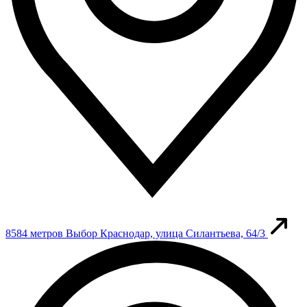
8584 метров
Выбор
Краснодар, улица Силантьева, 64/3