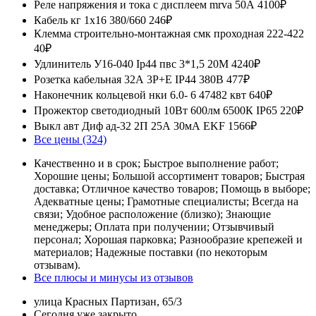
Реле напряжения и тока с дисплеем mrva 50А
4100₽
Кабель кг 1х16 380/660
246₽
Клемма строительно-монтажная смк проходная 222-422
40₽
Удлинитель У16-040 Ip44 пвс 3*1,5 20М
4240₽
Розетка кабельная 32А 3Р+Е IP44 380В
477₽
Наконечник кольцевой нки 6.0- 6 47482 квт
640₽
Прожектор светодиодный 10Вт 600лм 6500К IP65
220₽
Выкл авт Диф ад-32 2П 25А 30мА EKF
1566₽
Все цены (324)
Качественно и в срок; Быстрое выполнение работ;
Хорошие цены; Большой ассортимент товаров; Быстрая
доставка; Отличное качество товаров; Помощь в выборе;
Адекватные цены; Грамотные специалисты; Всегда на
связи; Удобное расположение (близко); Знающие
менеджеры; Оплата при получении; Отзывчивый
персонал; Хорошая парковка; Разнообразие крепежей и
материалов; Надежные поставки (по некоторым
отзывам).
Все плюсы и минусы из отзывов
улица Красных Партизан, 65/3
Сегодня уже закрыто