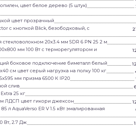
пилен, цвет белое дерево (5 штук)
ышкой цвет прозрачный
ctor с кнопкой Blick, безободковый, с
2
стекловолокном 20x3.4 мм SDR 6 PN 25 2 м
0x800 мм 100 Вт с терморегулятором и
1
секций боковое подключение биметалл белый
1
40 см цвет серый нагрузка на полку 100 кг
5x595 мм призма 6500 К IP20
ной слив
xtra 25 кг
см ЛДСП цвет гикори джексон
1
5 л AquaVerso ER V 1.5 кВт эмалированная
 Вт, 2.7 Дж