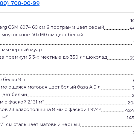
800) 700-00-99
1
rg GSM 6074 60 см 6 программ цвет серый
4
рямоугольное 40x160 см цвет белый
0 мм черный муар
а премиум 3 3-х местные до 350 кг шоколад
3
 белая 9 л
 7 моющаяся матовая цвет белый база А 9 л
 цвет белый
 с фаской 2.131 м²
20
ов 33 класс толщина 8 мм с фаской 1.974²
424
1 м²
14
71 см сталь цвет матовый черный