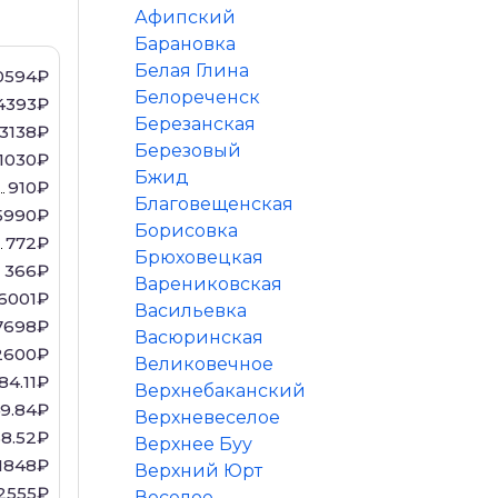
Афипский
Барановка
Белая Глина
0594₽
Белореченск
4393₽
Березанская
3138₽
Березовый
1030₽
Бжид
910₽
Благовещенская
5990₽
Борисовка
772₽
Брюховецкая
366₽
Варениковская
6001₽
Васильевка
7698₽
Васюринская
2600₽
Великовечное
84.11₽
Верхнебаканский
9.84₽
Верхневеселое
58.52₽
Верхнее Буу
1848₽
Верхний Юрт
2555₽
Веселое