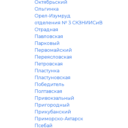
Октябрьский
Ольгинка
Орел-Изумруд
отделения № 3 СКЗНИИСиВ
Отрадная
Павловская
Парковый
Первомайский
Переясловская
Петровская
Пластунка
Пластуновская
Победитель
Полтавская
Привокзальный
Пригородный
Прикубанский
Приморско-Ахтарск
Псебай