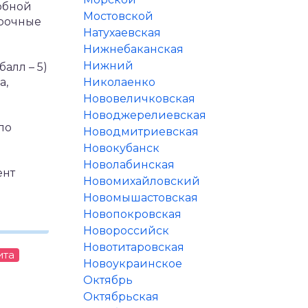
обной
Мостовской
рочные
Натухаевская
Нижнебаканская
Нижний
алл – 5)
а,
Николаенко
Нововеличковская
Новоджерелиевская
по
Новодмитриевская
Новокубанск
Новолабинская
ент
Новомихайловский
Новомышастовская
Новопокровская
Новороссийск
Новотитаровская
ита
Новоукраинское
Октябрь
Октябрьская