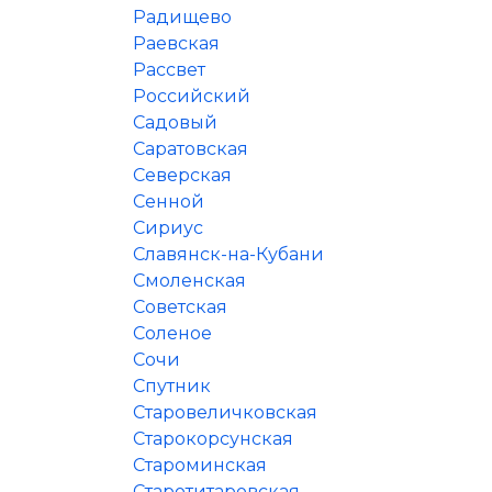
Радищево
Раевская
Рассвет
Российский
Садовый
Саратовская
Северская
Сенной
Сириус
Славянск-на-Кубани
Смоленская
Советская
Соленое
Сочи
Спутник
Старовеличковская
Старокорсунская
Староминская
Старотитаровская