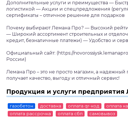
Дополнительные услуги и преимущества
— Быстр
логистикой
— Акции и спецпредложения (регуля
сертификаты – отличное решение для подарков
Почему выбирают Лемана Про?
— Высокий рейтин
— Широкий ассортимент строительных и отдело
кредит, безналичные платежи)
— Удобство и серв
Официальный сайт: (https://novorossiysk.lemanapro.
России)
Лемана Про – это не просто магазин, а надежный 
получает качество, выгоду и отличный сервис!
Продукция и услуги предприятия 
газобетон
доставка
оплата qr-код
оплата к
оплата рассрочка
оплата сбп
самовывоз