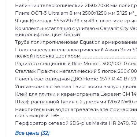
Наличник телескопический 2150x70x8 мм полипро
Плита ОСП-3 Ultralam 8 мм 2500x1250 мм 3.125 м²
Ящик Кристалл 55.5x29x39 см 49 л пластик с кр
Комплект инсталляция с унитазом Cersanit City Ve
микролифтом, цвет белый
Труба полипропиленовая Equation армированная 
Полотенцесушитель электрический Aksan Элит 50
полкой лесенка цвет хром
Радиатор секционный Rifar Monolit 500/100 10 
Стеллаж Практик металлический 5 полок 200x100x
Панель светодиодная ДВО Home 6577-P 40 Вт 59
Унитаз-компакт Sensea Твист косой выпуск двой
Клей для плитки и керамогранита Церезит CM 14 E
Шкаф распашной Турин с 2 дверями 120x212x60 
Накопительный водонагреватель электрический 8
сталь мокрый ТЭН
Перфоратор сетевой SDS-plus Makita HR 2470, 780
Все цены (32)