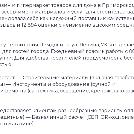
азин и гипермаркет товаров для дома в Приморско
ссортимент материалов и услуг для строительства,
омендовала себя как надежный поставщик качестве
тзывов и 12 894 оценки с неизменно высоким сред
: территория Цемдолина, ул. Ленина, 7К, что делае
 для гостей города. Ежедневный график работы с 0
купки. Для удобства посетителей предусмотрена бес
стью.
агает:
— Строительные материалы (включая газобет
ы)
— Инструменты и оборудование (ручной и
и ремонта (сантехника, освещение, крепеж, лакокр
доставляет клиентам разнообразные варианты опл
редитные)
— Безналичный расчет (СБП, QR-код, онла
 в магазине)