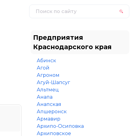
Предприятия
Краснодарского края
Абинск
Агой
Агроном
Агуй-Шапсуг
Альтмец
Анапа
Анапская
Апшеронск
Армавир
Архипо-Осиповка
Архиповское