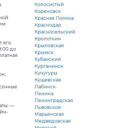
Колосистый
м
Кореновск
нной
Красная Поляна
ним
Краснодар
Красносельский
Кропоткин
т его
Крыловская
8:00 до
Крымск
платная
Кубанский
Курганинск
Кучугуры
он,
Кущевская
асочные
Лабинск
Ленина
Ленинградская
аты:
—
Львовское
йн-
Марьянская
Медведовская
Морской