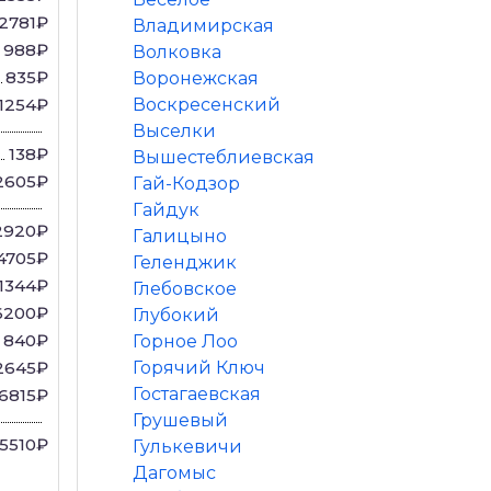
2781₽
Владимирская
988₽
Волковка
835₽
Воронежская
1254₽
Воскресенский
Выселки
138₽
Вышестеблиевская
2605₽
Гай-Кодзор
Гайдук
2920₽
Галицыно
4705₽
Геленджик
1344₽
Глебовское
6200₽
Глубокий
840₽
Горное Лоо
2645₽
Горячий Ключ
Гостагаевская
6815₽
Грушевый
15510₽
Гулькевичи
Дагомыс