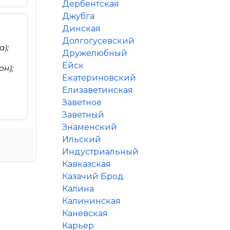
Дербентская
Джубга
Динская
Долгогусевский
а);
Дружелюбный
Ейск
он);
Екатериновский
Елизаветинская
Заветное
Заветный
Знаменский
Ильский
Индустриальный
Кавказская
Казачий Брод
Калина
Калининская
Каневская
Карьер