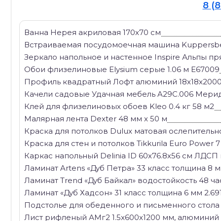
8 (
Ванна Нерея акриловая 170x70 см
Встраиваемая посудомоечная машина Kuppersbe
Зеркало напольное и настенное Inspire Альпы п
Обои флизелиновые Elysium серые 1.06 м Е67009
Профиль квадратный Лофт алюминий 18x18x200
Качели садовые Удачная мебель A29C.006 Мерид
Клей для флизелиновых обоев Kleo 0.4 кг 58 м2
Малярная лента Dexter 48 мм х 50 м
Краска для потолков Dulux матовая ослепительно
Краска для стен и потолков Tikkurila Euro Power
Каркас напольный Delinia ID 60x76.8x56 см ЛДСП
Ламинат Artens «Дуб Петра» 33 класс толщина 8 мм
Ламинат Trend «Дуб Байкал» водостойкость 48 час
Ламинат «Дуб Хадсон» 31 класс толщина 6 мм 2.69
Подстолье для обеденного и письменного стола 
Лист рифленый АМг2 1.5x600x1200 мм, алюминий