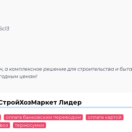
Бс13
, а комплексное решение для строительства и быта,
ыгодным ценам!
 СтройХозМаркет Лидер
оплата банковским переводом
оплата картой
воз
термосумки