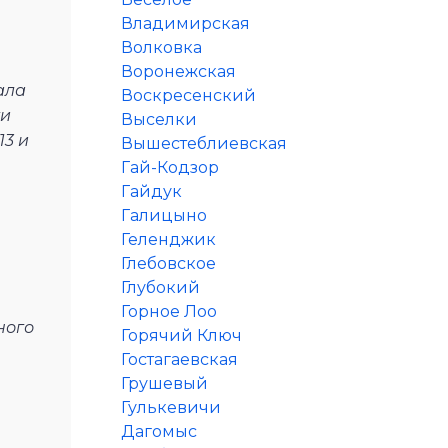
Владимирская
Волковка
Воронежская
ала
Воскресенский
ки
Выселки
13 и
Вышестеблиевская
Гай-Кодзор
Гайдук
Галицыно
Геленджик
Глебовское
Глубокий
Горное Лоо
ного
Горячий Ключ
Гостагаевская
Грушевый
Гулькевичи
Дагомыс