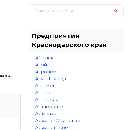
Предприятия
Краснодарского края
Абинск
Агой
Агроном
ина,
Агуй-Шапсуг
Альтмец
Анапа
Анапская
Апшеронск
Армавир
Архипо-Осиповка
Архиповское