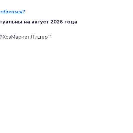
добраться?
туальны на август 2026 года
ройХозМаркет Лидер""