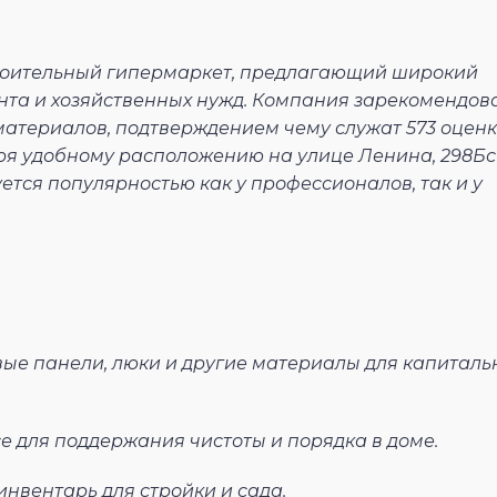
троительный гипермаркет, предлагающий широкий
онта и хозяйственных нужд. Компания зарекомендов
материалов, подтверждением чему служат 573 оцен
аря удобному расположению на улице Ленина, 298Бс
тся популярностью как у профессионалов, так и у
вые панели, люки и другие материалы для капиталь
е для поддержания чистоты и порядка в доме.
нвентарь для стройки и сада.