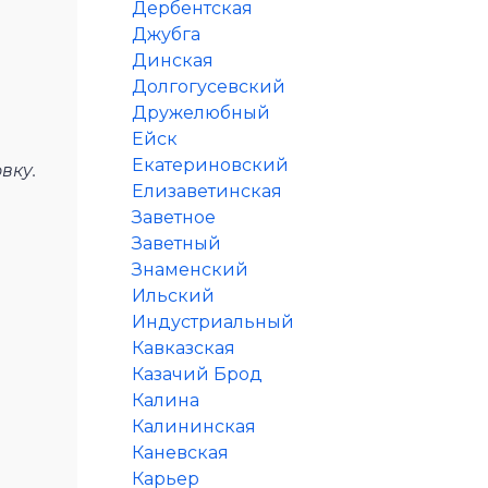
Дербентская
Джубга
Динская
Долгогусевский
Дружелюбный
Ейск
Екатериновский
вку.
Елизаветинская
Заветное
Заветный
Знаменский
Ильский
Индустриальный
Кавказская
Казачий Брод
Калина
Калининская
Каневская
Карьер