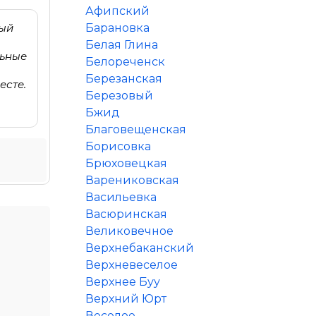
Афипский
ный
Барановка
Белая Глина
льные
Белореченск
Березанская
есте.
Березовый
Бжид
Благовещенская
Борисовка
Брюховецкая
Варениковская
Васильевка
Васюринская
Великовечное
Верхнебаканский
Верхневеселое
Верхнее Буу
Верхний Юрт
Веселое