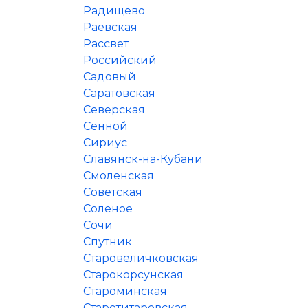
Радищево
Раевская
Рассвет
Российский
Садовый
Саратовская
Северская
Сенной
Сириус
Славянск-на-Кубани
Смоленская
Советская
Соленое
Сочи
Спутник
Старовеличковская
Старокорсунская
Староминская
Старотитаровская