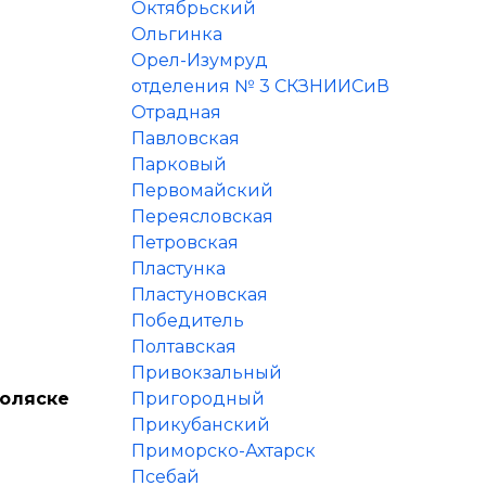
Октябрьский
Ольгинка
Орел-Изумруд
отделения № 3 СКЗНИИСиВ
Отрадная
Павловская
Парковый
Первомайский
Переясловская
Петровская
Пластунка
Пластуновская
Победитель
Полтавская
Привокзальный
коляске
Пригородный
Прикубанский
Приморско-Ахтарск
Псебай